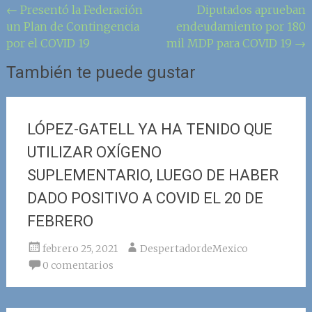
Navegación
←
Presentó la Federación
Diputados aprueban
un Plan de Contingencia
endeudamiento por 180
de
por el COVID 19
mil MDP para COVID 19
→
la
También te puede gustar
entrada
LÓPEZ-GATELL YA HA TENIDO QUE
UTILIZAR OXÍGENO
SUPLEMENTARIO, LUEGO DE HABER
DADO POSITIVO A COVID EL 20 DE
FEBRERO
febrero 25, 2021
DespertadordeMexico
0 comentarios