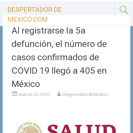
Ir
DESPERTADOR DE
al
contenido
MEXICO.COM
Al registrarse la 5a
defunción, el número de
casos confirmados de
COVID 19 llegó a 405 en
México
marzo 25, 2020
DespertadordeMexico