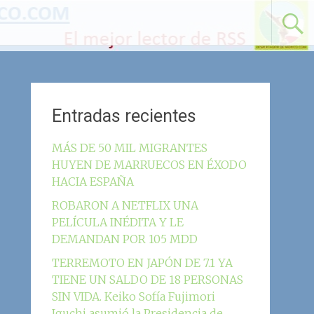
Entradas recientes
MÁS DE 50 MIL MIGRANTES
HUYEN DE MARRUECOS EN ÉXODO
HACIA ESPAÑA
ROBARON A NETFLIX UNA
PELÍCULA INÉDITA Y LE
DEMANDAN POR 105 MDD
TERREMOTO EN JAPÓN DE 7.1 YA
TIENE UN SALDO DE 18 PERSONAS
SIN VIDA. Keiko Sofía Fujimori
Iguchi asumió la Presidencia de