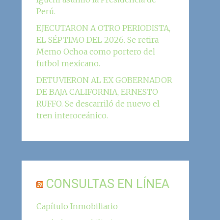
Perú.
EJECUTARON A OTRO PERIODISTA,
EL SÉPTIMO DEL 2026. Se retira
Memo Ochoa como portero del
futbol mexicano.
DETUVIERON AL EX GOBERNADOR
DE BAJA CALIFORNIA, ERNESTO
RUFFO. Se descarriló de nuevo el
tren interoceánico.
CONSULTAS EN LÍNEA
Capítulo Inmobiliario