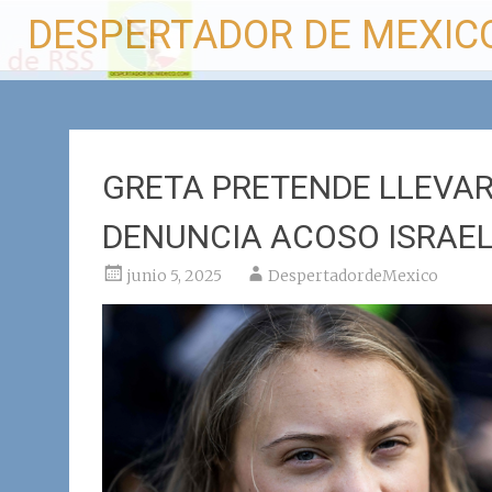
Ir
DESPERTADOR DE MEXIC
al
contenido
GRETA PRETENDE LLEVAR
DENUNCIA ACOSO ISRAEL
junio 5, 2025
DespertadordeMexico