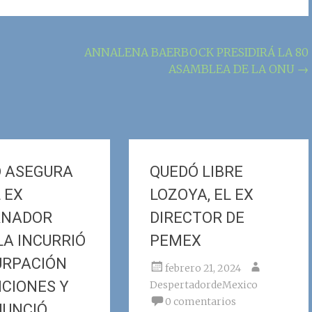
ANNALENA BAERBOCK PRESIDIRÁ LA 80
ASAMBLEA DE LA ONU
→
D ASEGURA
QUEDÓ LIBRE
 EX
LOZOYA, EL EX
RNADOR
DIRECTOR DE
LA INCURRIÓ
PEMEX
URPACIÓN
febrero 21, 2024
NCIONES Y
DespertadordeMexico
0 comentarios
NUNCIÓ