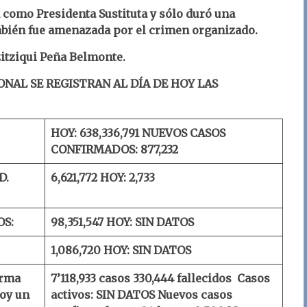
 como Presidenta Sustituta y sólo duró una
bién fue amenazada por el crimen organizado.
zitziqui Peña Belmonte.
ONAL SE REGISTRAN AL DÍA DE HOY LAS
HOY: 638,336,791
NUEVOS CASOS
CONFIRMADOS: 877,232
D.
6,621,772
HOY: 2,733
OS:
98,351,547
HOY: SIN DATOS
1,086,720
HOY: SIN DATOS
orma
7’118,933 casos
330,444 fallecidos
Casos
oy un
activos: SIN DATOS
Nuevos casos