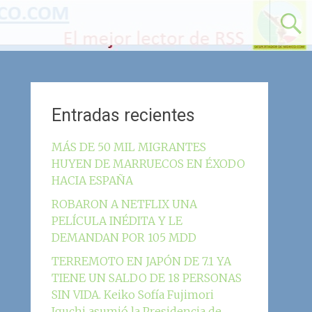
Entradas recientes
MÁS DE 50 MIL MIGRANTES
HUYEN DE MARRUECOS EN ÉXODO
HACIA ESPAÑA
ROBARON A NETFLIX UNA
PELÍCULA INÉDITA Y LE
DEMANDAN POR 105 MDD
TERREMOTO EN JAPÓN DE 7.1 YA
TIENE UN SALDO DE 18 PERSONAS
SIN VIDA. Keiko Sofía Fujimori
Iguchi asumió la Presidencia de