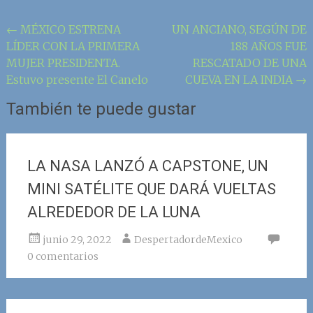
Navegación
←
MÉXICO ESTRENA
UN ANCIANO, SEGÚN DE
LÍDER CON LA PRIMERA
188 AÑOS FUE
de
MUJER PRESIDENTA.
RESCATADO DE UNA
la
Estuvo presente El Canelo
CUEVA EN LA INDIA
→
entrada
También te puede gustar
LA NASA LANZÓ A CAPSTONE, UN
MINI SATÉLITE QUE DARÁ VUELTAS
ALREDEDOR DE LA LUNA
junio 29, 2022
DespertadordeMexico
0 comentarios