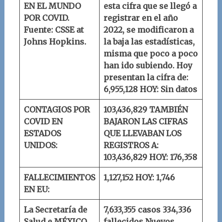
EN EL MUNDO
esta cifra que se llegó a
POR COVID.
registrar en el año
Fuente: CSSE at
2022, se modificaron a
Johns Hopkins.
la baja las estadísticas,
misma que poco a poco
han ido subiendo. Hoy
presentan la cifra de:
6,955,128
HOY: Sin datos
CONTAGIOS POR
103,436,829
TAMBIÉN
COVID EN
BAJARON LAS CIFRAS
ESTADOS
QUE LLEVABAN LOS
UNIDOS:
REGISTROS A:
103,436,829
HOY: 176,358
FALLECIMIENTOS
1,127,152
HOY: 1,746
EN EU:
La Secretaría de
7,633,355 casos
334,336
Salud e MÉXICO
fallecidos
Nuevos