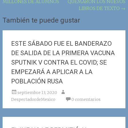
MILLONES DE ALUMNOS
QUEMARON LOS NUEVOS
de
LIBROS DE TEXTO
→
la
También te puede gustar
entrada
ESTE SÁBADO FUE EL BANDERAZO
DE SALIDA DE LA PRIMERA VACUNA
SPUTNIK V CONTRA EL COVID; SE
EMPEZARÁ A APLICAR A LA
POBLACIÓN RUSA
septiembre 13, 2020
DespertadordeMexico
0 comentarios