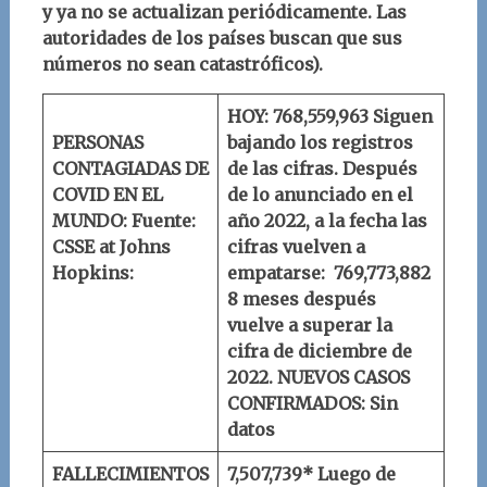
y ya no se actualizan periódicamente. Las
autoridades de los países buscan que sus
números no sean catastróficos).
HOY: 768,559,963
Siguen
PERSONAS
bajando los registros
CONTAGIADAS DE
de las cifras. Después
COVID EN EL
de lo anunciado en el
MUNDO:
Fuente:
año 2022, a la fecha las
CSSE at Johns
cifras vuelven a
Hopkins:
empatarse:
769,773,882
8 meses después
vuelve a superar la
cifra de diciembre de
2022.
NUEVOS CASOS
CONFIRMADOS: Sin
datos
FALLECIMIENTOS
7,507,739* Luego de