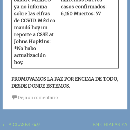
ya no informa
casos confirmados:
sobre las cifras
6,160
Muertos: 57
de COVID.
México
mandó hoy un
reporte a
CSSE at
Johns Hopkins
:
*No hubo
actualización
hoy.
PROMOVAMOS LA PAZ POR ENCIMA DE TODO,
DESDE DONDE ESTEMOS.
Deja un comentario
Navegación
←
A CLASES 34.9
EN CHIAPAS YA