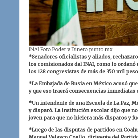
INAI Foto Poder y Dinero punto mx
*Senadores oficialistas y aliados, rechazar
los comisionados del INAI, como lo ordenó u
los 128 congresistas de más de 350 mil peso
*La Embajada de Rusia en México acusó que
y que eso traerá consecuencias inmediatas 
*Un intendente de una Escuela de La Paz, Mé
y disparó. La institución escolar dijo que no
joven para que no hiciera más disparos y fu
*Luego de las disputas de partidos en Coahui
Manuel Velasco Coello, dirigente del Partid