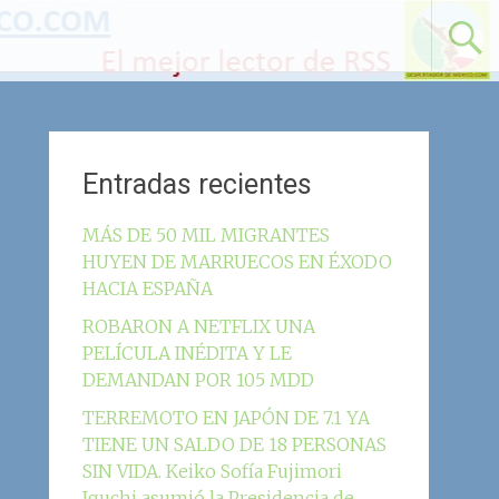
Entradas recientes
MÁS DE 50 MIL MIGRANTES
HUYEN DE MARRUECOS EN ÉXODO
HACIA ESPAÑA
ROBARON A NETFLIX UNA
PELÍCULA INÉDITA Y LE
DEMANDAN POR 105 MDD
TERREMOTO EN JAPÓN DE 7.1 YA
TIENE UN SALDO DE 18 PERSONAS
SIN VIDA. Keiko Sofía Fujimori
Iguchi asumió la Presidencia de