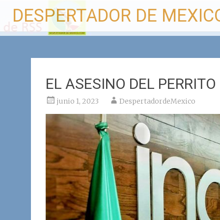
Ir
DESPERTADOR DE MEXIC
al
contenido
EL ASESINO DEL PERRITO
junio 1, 2023
DespertadordeMexico