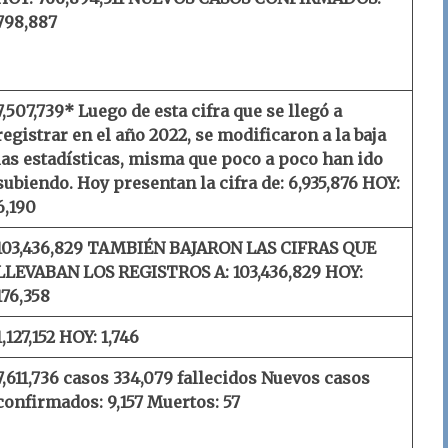
798,887
7,507,739* Luego de esta cifra que se llegó a
registrar en el año 2022, se modificaron a la baja
las estadísticas, misma que poco a poco han ido
subiendo. Hoy presentan la cifra de: 6,935,876
HOY:
6,190
103,436,829
TAMBIÉN BAJARON LAS CIFRAS QUE
LLEVABAN LOS REGISTROS A: 103,436,829
HOY:
176,358
1,127,152
HOY: 1,746
7,611,736 casos
334,079 fallecidos
Nuevos casos
confirmados: 9,157
Muertos: 57