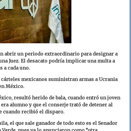
on abrir un periodo extraordinario para designar a
na Juez. El desacato podría implicar una multa a
s a cada uno.
 cárteles mexicanos suministran armas a Ucrania
en México.
xico, resultó herido de bala, cuando entró un joven
 era alumno y que el conserje trató de detener al
e cuando recibió el disparo.
la, el que sale ganador de todo esto es el Senador
o Verde, pues ya lo anunciaron como “otra