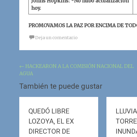
Johns Hopkins
:
*No hubo actualización
hoy.
PROMOVAMOS LA PAZ POR ENCIMA DE TOD
Deja un comentario
Navegación
←
HACKEARON A LA COMISIÓN NACIONAL DEL
AGUA
de
la
También te puede gustar
entrada
QUEDÓ LIBRE
LLUVI
LOZOYA, EL EX
TORRE
DIRECTOR DE
INUND