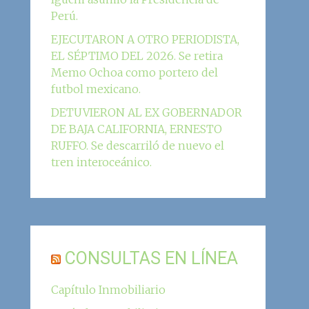
Perú.
EJECUTARON A OTRO PERIODISTA,
EL SÉPTIMO DEL 2026. Se retira
Memo Ochoa como portero del
futbol mexicano.
DETUVIERON AL EX GOBERNADOR
DE BAJA CALIFORNIA, ERNESTO
RUFFO. Se descarriló de nuevo el
tren interoceánico.
CONSULTAS EN LÍNEA
Capítulo Inmobiliario