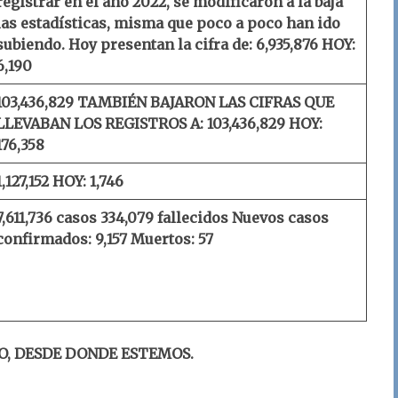
registrar en el año 2022, se modificaron a la baja
las estadísticas, misma que poco a poco han ido
subiendo. Hoy presentan la cifra de: 6,935,876
HOY:
6,190
103,436,829
TAMBIÉN BAJARON LAS CIFRAS QUE
LLEVABAN LOS REGISTROS A: 103,436,829
HOY:
176,358
1,127,152
HOY: 1,746
7,611,736 casos
334,079 fallecidos
Nuevos casos
confirmados: 9,157
Muertos: 57
O, DESDE DONDE ESTEMOS.