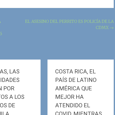
A
EL ASESINO DEL PERRITO ES POLICÍA DE LA
CDMX
→
ió
ÍAS, LAS
COSTA RICA, EL
IDADES
PAÍS DE LATINO
N POR
AMÉRICA QUE
OS A LOS
MEJOR HA
OS DE
ATENDIDO EL
ILA
COVID, MIENTRAS