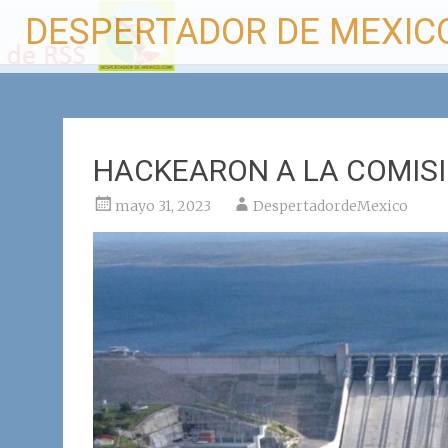
Ir
DESPERTADOR DE MEXIC
al
contenido
HACKEARON A LA COMIS
mayo 31, 2023
DespertadordeMexico