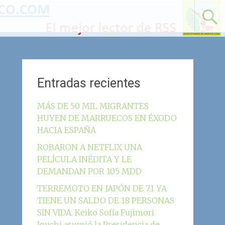
Entradas recientes
MÁS DE 50 MIL MIGRANTES
HUYEN DE MARRUECOS EN ÉXODO
HACIA ESPAÑA
ROBARON A NETFLIX UNA
PELÍCULA INÉDITA Y LE
DEMANDAN POR 105 MDD
TERREMOTO EN JAPÓN DE 7.1 YA
TIENE UN SALDO DE 18 PERSONAS
SIN VIDA. Keiko Sofía Fujimori
Iguchi asumió la Presidencia de