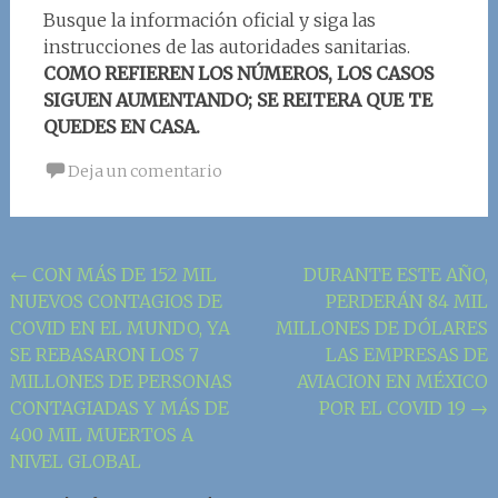
Busque la información oficial y siga las
instrucciones de las autoridades sanitarias.
COMO REFIEREN LOS NÚMEROS, LOS CASOS
SIGUEN AUMENTANDO; SE REITERA QUE TE
QUEDES EN CASA.
Deja un comentario
Navegación
←
CON MÁS DE 152 MIL
DURANTE ESTE AÑO,
NUEVOS CONTAGIOS DE
PERDERÁN 84 MIL
de
COVID EN EL MUNDO, YA
MILLONES DE DÓLARES
la
SE REBASARON LOS 7
LAS EMPRESAS DE
entrada
MILLONES DE PERSONAS
AVIACION EN MÉXICO
CONTAGIADAS Y MÁS DE
POR EL COVID 19
→
400 MIL MUERTOS A
NIVEL GLOBAL