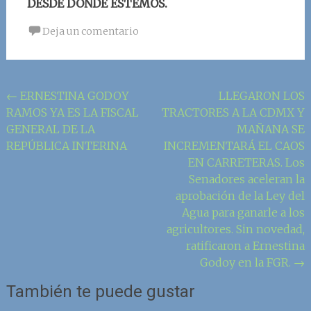
DESDE DONDE ESTEMOS.
Deja un comentario
Navegación
←
ERNESTINA GODOY
LLEGARON LOS
RAMOS YA ES LA FISCAL
TRACTORES A LA CDMX Y
de
GENERAL DE LA
MAÑANA SE
la
REPÚBLICA INTERINA
INCREMENTARÁ EL CAOS
entrada
EN CARRETERAS. Los
Senadores aceleran la
aprobación de la Ley del
Agua para ganarle a los
agricultores. Sin novedad,
ratificaron a Ernestina
Godoy en la FGR.
→
También te puede gustar