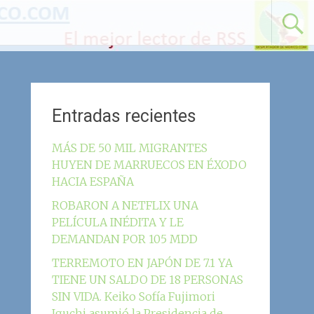
Entradas recientes
MÁS DE 50 MIL MIGRANTES
HUYEN DE MARRUECOS EN ÉXODO
HACIA ESPAÑA
ROBARON A NETFLIX UNA
PELÍCULA INÉDITA Y LE
DEMANDAN POR 105 MDD
TERREMOTO EN JAPÓN DE 7.1 YA
TIENE UN SALDO DE 18 PERSONAS
SIN VIDA. Keiko Sofía Fujimori
Iguchi asumió la Presidencia de