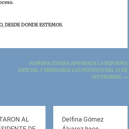
oceso.
O, DESDE DONDE ESTEMOS.
MAÑANA ESTARÁ APROBADA LA REFORMA
JUDICIAL Y ENSEGUIDA LOS FESTEJOS DEL 15 DE
SEPTIEMBRE
→
TARON AL
Delfina Gómez
ESIDENTE DE
Álvarez hace