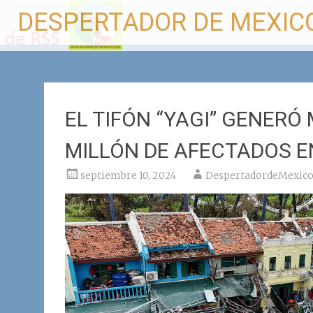
Ir
DESPERTADOR DE MEXIC
al
contenido
EL TIFÓN “YAGI” GENERÓ
MILLÓN DE AFECTADOS E
septiembre 10, 2024
DespertadordeMexic