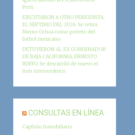
Perú.
EJECUTARON A OTRO PERIODISTA,
EL SÉPTIMO DEL 2026. Se retira
Memo Ochoa como portero del
futbol mexicano.
DETUVIERON AL EX GOBERNADOR
DE BAJA CALIFORNIA, ERNESTO
RUFFO. Se descarriló de nuevo el
tren interoceánico.
CONSULTAS EN LÍNEA
Capítulo Inmobiliario