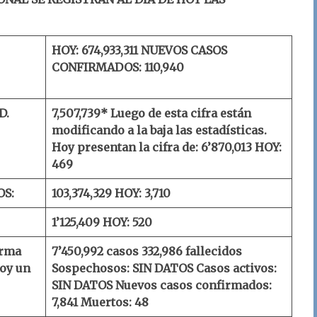
HOY: 674,933,311
NUEVOS CASOS
CONFIRMADOS: 110,940
D.
7,507,739* Luego de esta cifra están
modificando a la baja las estadísticas.
Hoy presentan la cifra de: 6’870,013
HOY:
469
OS:
103,374,329
HOY: 3,710
1’125,409
HOY: 520
orma
7’450,992 casos
332,986 fallecidos
oy un
Sospechosos: SIN DATOS
Casos activos:
SIN DATOS
Nuevos casos confirmados:
7,841
Muertos: 48