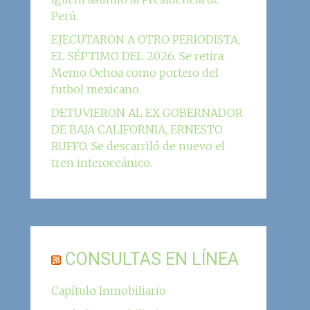
Perú.
EJECUTARON A OTRO PERIODISTA,
EL SÉPTIMO DEL 2026. Se retira
Memo Ochoa como portero del
futbol mexicano.
DETUVIERON AL EX GOBERNADOR
DE BAJA CALIFORNIA, ERNESTO
RUFFO. Se descarriló de nuevo el
tren interoceánico.
CONSULTAS EN LÍNEA
Capítulo Inmobiliario