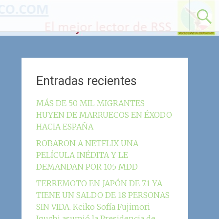
Entradas recientes
MÁS DE 50 MIL MIGRANTES
HUYEN DE MARRUECOS EN ÉXODO
HACIA ESPAÑA
ROBARON A NETFLIX UNA
PELÍCULA INÉDITA Y LE
DEMANDAN POR 105 MDD
TERREMOTO EN JAPÓN DE 7.1 YA
TIENE UN SALDO DE 18 PERSONAS
SIN VIDA. Keiko Sofía Fujimori
Iguchi asumió la Presidencia de