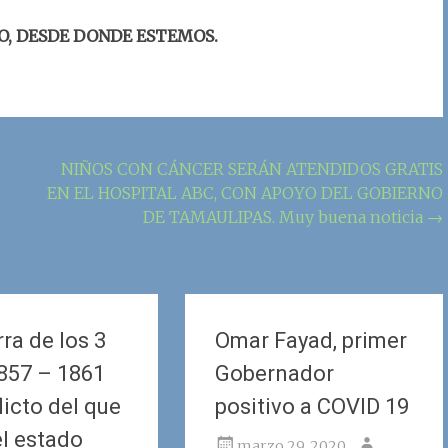
O, DESDE DONDE ESTEMOS.
O
NIÑOS CON CÁNCER SERÁN ATENDIDOS GRATIS
EN EL HOSPITAL ABC, CON APOYO DEL GOBIERNO
DE TAMAULIPAS. Muy buena noticia
→
ra de los 3
Omar Fayad, primer
857 – 1861
Gobernador
licto del que
positivo a COVID 19
el estado
marzo 29, 2020