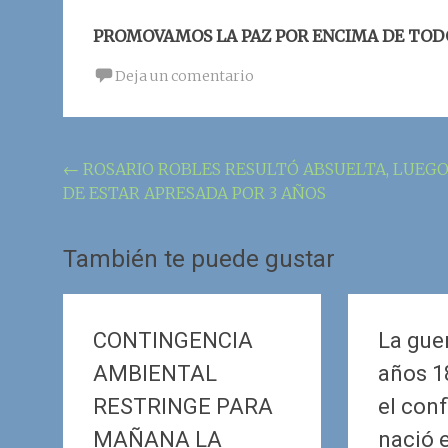
PROMOVAMOS LA PAZ POR ENCIMA DE TOD
Deja un comentario
Navegación
←
ROSARIO ROBLES RESULTÓ ABSUELTA, LUEG
DE ESTAR APRESADA POR 3 AÑOS
de
la
También te puede gustar
entrada
CONTINGENCIA
La guer
AMBIENTAL
años 1
RESTRINGE PARA
el conf
MAÑANA LA
nació 