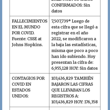
CONFIRMADOS: Sin
datos
FALLECIMIENTOS
7,507,739* Luego de
EN EL MUNDO
esta cifra que se llegó a
POR COVID.
registrar en el año
Fuente: CSSE at
2022, se modificaron a
Johns Hopkins.
la baja las estadísticas,
misma que poco a poco
han ido subiendo. Hoy
presentan la cifra de:
6,955,128
HOY: Sin datos
CONTAGIOS POR
103,436,829
TAMBIÉN
COVID EN
BAJARON LAS CIFRAS
ESTADOS
QUE LLEVABAN LOS
UNIDOS:
REGISTROS A:
103,436,829
HOY: 176,358