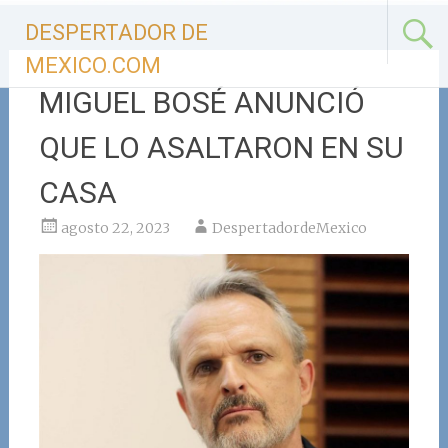
Ir
DESPERTADOR DE
al
contenido
MEXICO.COM
MIGUEL BOSÉ ANUNCIÓ
QUE LO ASALTARON EN SU
CASA
agosto 22, 2023
DespertadordeMexico