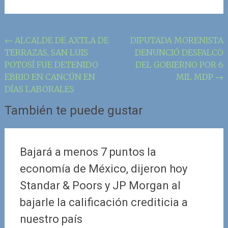
Navegación
←
ALCALDE DE AXTLA DE
DIPUTADA MORENISTA
TERRAZAS, SAN LUIS
DENUNCIÓ DESFALCO
de
POTOSÍ FUE DETENIDO
DEL GOBIERNO POR 6
la
EBRIO EN CANCÚN EN
MIL MDP
→
entrada
DÍAS LABORALES
También te puede gustar
Bajará a menos 7 puntos la
economía de México, dijeron hoy
Standar & Poors y JP Morgan al
bajarle la calificación crediticia a
nuestro país