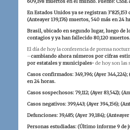
609,198
muertos en el mundo. Fuente: CSSE 
En Estados Unidos ya se registran 3’825,153 
(Anteayer 139,176) muertos, 540 más en 24 h
Brasil, ubicado en segundo lugar, luego de 
contagios y ya han fallecido 80,120 muertos
El día de hoy la conferencia de prensa nocturna,
–
cambiando ahora números por cifras estim
por estatales y municipales-
de hoy son las 
Casos confirmados: 349,396; (Ayer 344,224); 
en 24 horas.
Casos sospechosos: 79,112; (Ayer 83,542); (Ant
Casos negativos: 399,443; (Ayer 394,156); (An
Defunciones: 39,485; (Ayer 39,184); (Anteaye
Personas estudiadas: (Último informe 9 de j