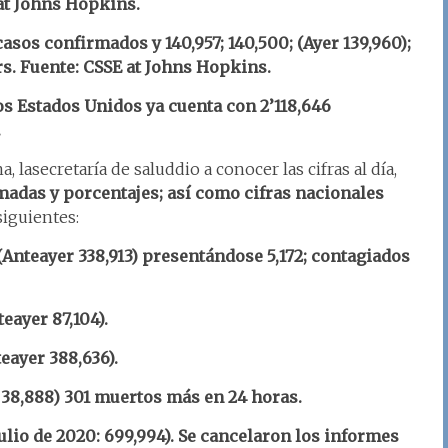
at Johns Hopkins.
casos confirmados y 140,957; 140,500; (Ayer 139,960);
rs. Fuente: CSSE at Johns Hopkins.
los Estados Unidos ya cuenta con 2’118,646
.
 lasecretaría de saluddio a conocer las cifras al día,
adas y porcentajes; así como cifras nacionales
siguientes:
(Anteayer 338,913) presentándose 5,172; contagiados
eayer 87,104).
teayer 388,636).
r 38,888) 301 muertos más en 24 horas.
ulio de 2020: 699,994). Se cancelaron los informes