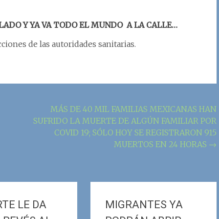
LADO Y YA VA TODO EL MUNDO A LA CALLE…
cciones de las autoridades sanitarias.
MÁS DE 40 MIL FAMILIAS MEXICANAS HAN
SUFRIDO LA MUERTE DE ALGÚN FAMILIAR POR
COVID 19; SÓLO HOY SE REGISTRARON 915
MUERTOS EN 24 HORAS
→
RTE LE DA
MIGRANTES YA