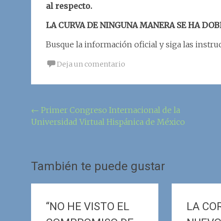
al respecto.
LA CURVA DE NINGUNA MANERA SE HA DOB
Busque la información oficial y siga las instru
Deja un comentario
Navegación
←
Primer Congreso Internacional de la
Universidad Virtual Hispánica de México
de
la
entrada
También te puede gustar
“NO HE VISTO EL
LA CO