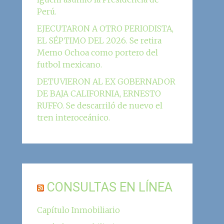
Perú.
EJECUTARON A OTRO PERIODISTA,
EL SÉPTIMO DEL 2026. Se retira
Memo Ochoa como portero del
futbol mexicano.
DETUVIERON AL EX GOBERNADOR
DE BAJA CALIFORNIA, ERNESTO
RUFFO. Se descarriló de nuevo el
tren interoceánico.
CONSULTAS EN LÍNEA
Capítulo Inmobiliario