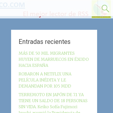
Entradas recientes
MÁS DE 50 MIL MIGRANTES
HUYEN DE MARRUECOS EN ÉXODO
HACIA ESPAÑA
ROBARON A NETFLIX UNA
PELÍCULA INÉDITA Y LE
DEMANDAN POR 105 MDD
TERREMOTO EN JAPÓN DE 7.1 YA
TIENE UN SALDO DE 18 PERSONAS
SIN VIDA. Keiko Sofía Fujimori
Iguchi asumió la Presidencia de