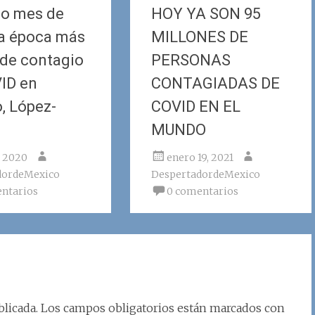
o mes de
HOY YA SON 95
a época más
MILLONES DE
 de contagio
PERSONAS
ID en
CONTAGIADAS DE
, López-
COVID EN EL
MUNDO
, 2020
enero 19, 2021
dordeMexico
DespertadordeMexico
ntarios
0 comentarios
licada.
Los campos obligatorios están marcados con