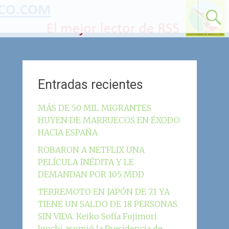
Entradas recientes
MÁS DE 50 MIL MIGRANTES
HUYEN DE MARRUECOS EN ÉXODO
HACIA ESPAÑA
ROBARON A NETFLIX UNA
PELÍCULA INÉDITA Y LE
DEMANDAN POR 105 MDD
TERREMOTO EN JAPÓN DE 7.1 YA
TIENE UN SALDO DE 18 PERSONAS
SIN VIDA. Keiko Sofía Fujimori
Iguchi asumió la Presidencia de