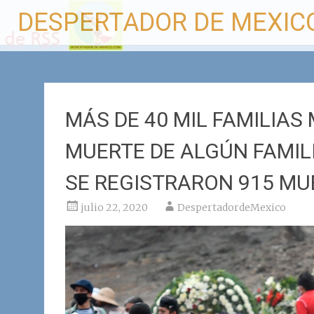
Ir
DESPERTADOR DE MEXIC
al
contenido
MÁS DE 40 MIL FAMILIAS
MUERTE DE ALGÚN FAMILI
SE REGISTRARON 915 MU
julio 22, 2020
DespertadordeMexico