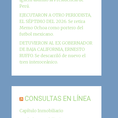
Perú.
EJECUTARON A OTRO PERIODISTA,
EL SÉPTIMO DEL 2026. Se retira
Memo Ochoa como portero del
futbol mexicano.
DETUVIERON AL EX GOBERNADOR
DE BAJA CALIFORNIA, ERNESTO
RUFFO. Se descarriló de nuevo el
tren interoceánico.
CONSULTAS EN LÍNEA
Capítulo Inmobiliario