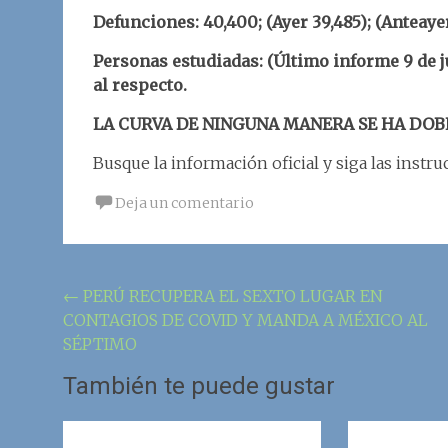
Defunciones: 40,400;
(Ayer 39,485); (Anteaye
Personas estudiadas: (Último informe 9 de j
al respecto.
LA CURVA DE NINGUNA MANERA SE HA DOB
Busque la información oficial y siga las instru
Deja un comentario
Navegación
←
PERÚ RECUPERA EL SEXTO LUGAR EN
CONTAGIOS DE COVID Y MANDA A MÉXICO AL
de
SÉPTIMO
la
También te puede gustar
entrada