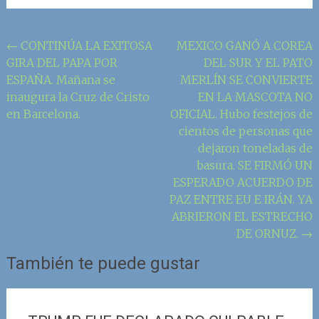
Navegación
←
CONTINÚA LA EXITOSA
MEXICO GANÓ A COREA
GIRA DEL PAPA POR
DEL SUR Y EL PATO
de
ESPAÑA. Mañana se
MERLÍN SE CONVIERTE
la
inaugura la Cruz de Cristo
EN LA MASCOTA NO
entrada
en Barcelona.
OFICIAL. Hubo festejos de
cientos de personas que
dejaron toneladas de
basura. SE FIRMÓ UN
ESPERADO ACUERDO DE
PAZ ENTRE EU E IRÁN. YA
ABRIERON EL ESTRECHO
DE ORNUZ.
→
También te puede gustar