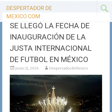
Ir
DESPERTADOR DE
al
contenido
MEXICO.COM
SE LLEGÓ LA FECHA DE
INAUGURACIÓN DE LA
JUSTA INTERNACIONAL
DE FUTBOL EN MÉXICO
junio 11, 2026
DespertadordeMexico