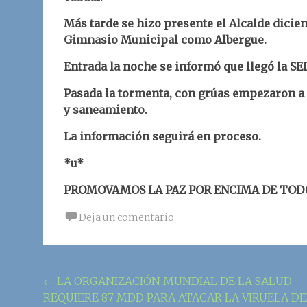
Más tarde se hizo presente el Alcalde dicien
Gimnasio Municipal como Albergue.
Entrada la noche se informó que llegó la SE
Pasada la tormenta, con grúas empezaron a 
y saneamiento.
La información seguirá en proceso.
*u*
PROMOVAMOS LA PAZ POR ENCIMA DE TOD
Deja un comentario
Navegación
←
LA ORGANIZACIÓN MUNDIAL DE LA SALUD
REQUIERE 87 MDD PARA ATACAR LA VIRUELA DE
de