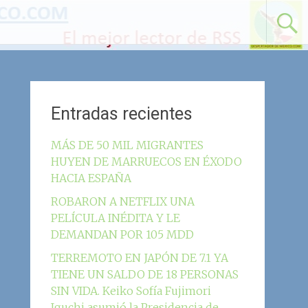
Entradas recientes
MÁS DE 50 MIL MIGRANTES
HUYEN DE MARRUECOS EN ÉXODO
HACIA ESPAÑA
ROBARON A NETFLIX UNA
PELÍCULA INÉDITA Y LE
DEMANDAN POR 105 MDD
TERREMOTO EN JAPÓN DE 7.1 YA
TIENE UN SALDO DE 18 PERSONAS
SIN VIDA. Keiko Sofía Fujimori
Iguchi asumió la Presidencia de