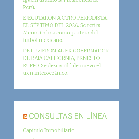
Perú.
EJECUTARON A OTRO PERIODISTA,
EL SÉPTIMO DEL 2026. Se retira
Memo Ochoa como portero del
futbol mexicano.
DETUVIERON AL EX GOBERNADOR
DE BAJA CALIFORNIA, ERNESTO
RUFFO. Se descarriló de nuevo el
tren interoceánico.
CONSULTAS EN LÍNEA
Capítulo Inmobiliario