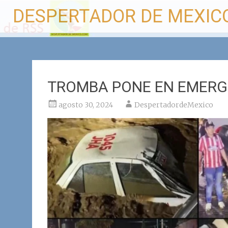
Ir
DESPERTADOR DE MEXIC
al
contenido
TROMBA PONE EN EMERGE
agosto 30, 2024
DespertadordeMexico