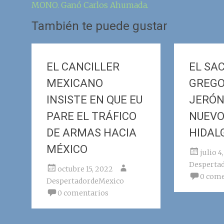
MONO. Ganó Carlos Ahumada.
la
También te puede gustar
entrada
EL CANCILLER
EL SA
MEXICANO
GREGO
INSISTE EN QUE EU
JERÓN
PARE EL TRÁFICO
NUEVO
DE ARMAS HACIA
HIDAL
MÉXICO
julio 4
Desperta
octubre 15, 2022
0 come
DespertadordeMexico
0 comentarios