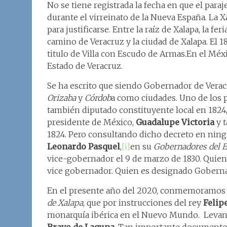
No se tiene registrada la fecha en que el par
durante el virreinato de la Nueva España. La Xa
para justificarse. Entre la raíz de Xalapa, la f
camino de Veracruz y la ciudad de Xalapa. El 1
titulo de Villa con Escudo de Armas.En el Méx
Estado de Veracruz.
Se ha escrito que siendo Gobernador de Verac
Orizaba
y
Córdob
a como ciudades. Uno de los 
también diputado constituyente local en 1824
presidente de México,
Guadalupe Victoria
y t
1824. Pero consultando dicho decreto en nin
Leonardo Pasquel
,
[i]
en su
Gobernadores del E
vice-gobernador el 9 de marzo de 1830. Quien
vice gobernador. Quien es designado Goberna
En el presente año del 2020, conmemoramos e
de Xalapa
, que por instrucciones del rey
Felipe
monarquía ibérica en el Nuevo Mundo. Levant