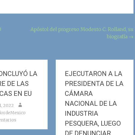
0
Apóstol del progreso Modesto C. Rolland, su
biografía
→
ONCLUYÓ LA
EJECUTARON A LA
E DE LAS
PRESIDENTA DE LA
CAS EN EU
CÁMARA
NACIONAL DE LA
1, 2022
INDUSTRIA
dordeMexico
ntarios
PESQUERA, LUEGO
DE DENUNCIAR