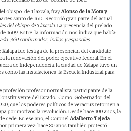
está fechado al 20 de octubre de 1580.
 del obispo de Tlaxcala, fray
Alonso de la Mota y
artes santo de 1610. Recorrió gran parte del actual
es del obispo de Tlaxcala.
La presencia del prelado
de 1609. Entre la información nos indica que había:
sado. 360 confirmados, indios y españoles.
e Xalapa fue testiga de la presencian del candidato
ra la renovación del poder ejecutivo federal. En el
Guerra de Independencia, la ciudad de Xalapa tuvo un
 como las instalaciones la Escuela Industrial para
 profesión profesor normalista, participante de la
 Constituyente del Estado. Como Gobernador del
1920; que los poderes políticos de Veracruz retornen a
apa por motivos la revolución. Desde hace 100 años, la
de sede. En ese año, el Coronel
Adalberto Tejeda
or primera vez; hace 80 años también protestó