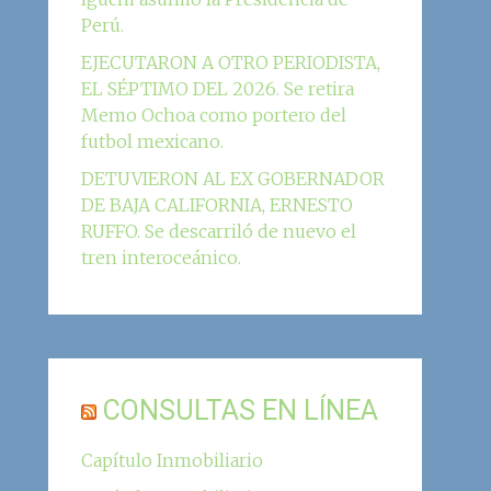
Perú.
EJECUTARON A OTRO PERIODISTA,
EL SÉPTIMO DEL 2026. Se retira
Memo Ochoa como portero del
futbol mexicano.
DETUVIERON AL EX GOBERNADOR
DE BAJA CALIFORNIA, ERNESTO
RUFFO. Se descarriló de nuevo el
tren interoceánico.
CONSULTAS EN LÍNEA
Capítulo Inmobiliario