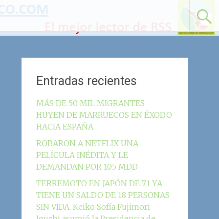
Entradas recientes
MÁS DE 50 MIL MIGRANTES
HUYEN DE MARRUECOS EN ÉXODO
HACIA ESPAÑA
ROBARON A NETFLIX UNA
PELÍCULA INÉDITA Y LE
DEMANDAN POR 105 MDD
TERREMOTO EN JAPÓN DE 7.1 YA
TIENE UN SALDO DE 18 PERSONAS
SIN VIDA. Keiko Sofía Fujimori
Iguchi asumió la Presidencia de