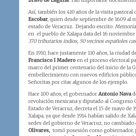
Bravo de Laguna
. Tan importante documento 
Así, también los 410 años de la visita pastoral
Escobar
, quien desde septiembre de 1609 al m
estado de Veracruz. Dejando escrito:
Memorial
en el pueblo de Xalapa data del 16 noviembre 
370 tributarios indios, 50 vecinos españoles ca
En 1910, hace justamente 110 años, la ciudad d
Francisco I Madero
en el proceso electoral pa
marco del primer centenario del inicio de la 
embellecimiento con nuevos edificios públicos
Señoritas por citar algunos de los ejemplo.
Hace 100 años, el gobernador
Antonio Nava
de
revolución mexicana y diputado al Congreso
Estado de Veracruz, decreta el 15 de mayo de 
Xalapa, ya que desde 1914 habían salido de Xal
sedes del gobierno de Veracruz, no cambiado 
Olivares,
tomó posesión como gobiernador, p