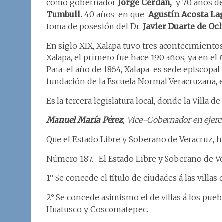
como gobernador
Jorge Cerdán,
y 70 años de
Tumbull.
40 años en que
Agustín Acosta La
toma de posesión del Dr.
Javier Duarte de Oc
En siglo XIX, Xalapa tuvo tres acontecimientos
Xalapa, el primero fue hace 190 años, ya en e
Para el año de 1864, Xalapa es sede episcopal 
fundación de la Escuela Normal Veracruzana, 
Es la tercera legislatura local, donde la Villa 
Manuel María Pérez
, Vice-Gobernador en ejerci
Que el Estado Libre y Soberano de Veracruz, h
Número 187.- El Estado Libre y Soberano de V
1° Se concede el título de ciudades á las villas
2° Se concede asimismo el de villas á los pue
Huatusco y Coscomatepec.