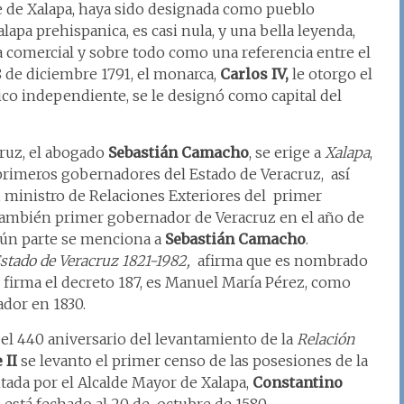
aje de Xalapa, haya sido designada como pueblo
lapa prehispanica, es casi nula, y una bella leyenda,
eria comercial y sobre todo como una referencia entre el
8 de diciembre 1791, el monarca,
Carlos IV,
le otorgo el
ico independiente, se le designó como capital del
ruz, el abogado
Sebastián Camacho
, se erige a
Xalapa
,
primeros gobernadores del Estado de Veracruz, así
, ministro de Relaciones Exteriores del primer
ambién primer gobernador de Veracruz en el año de
gún parte se menciona a
Sebastián Camacho
.
stado de Veracruz 1821-1982,
afirma que es nombrado
 firma el decreto 187, es Manuel María Pérez, como
dor en 1830.
l 440 aniversario del levantamiento de la
Relación
 II
se levanto el primer censo de las posesiones de la
ada por el Alcalde Mayor de Xalapa,
Constantino