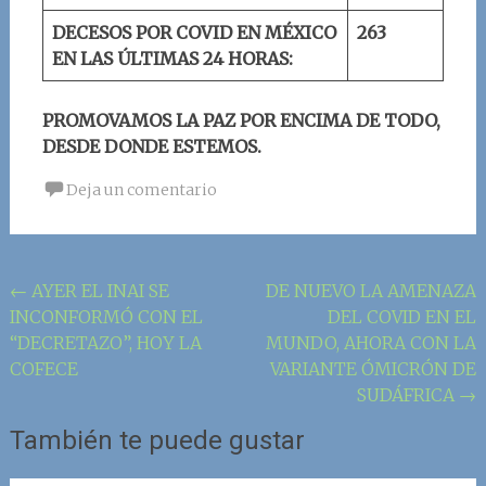
DECESOS POR COVID EN MÉXICO
263
EN LAS ÚLTIMAS 24 HORAS:
PROMOVAMOS LA PAZ POR ENCIMA DE TODO,
DESDE DONDE ESTEMOS.
Deja un comentario
Navegación
←
AYER EL INAI SE
DE NUEVO LA AMENAZA
INCONFORMÓ CON EL
DEL COVID EN EL
de
“DECRETAZO”, HOY LA
MUNDO, AHORA CON LA
la
COFECE
VARIANTE ÓMICRÓN DE
entrada
SUDÁFRICA
→
También te puede gustar